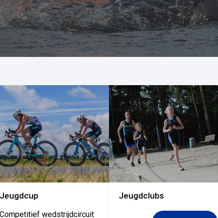
Even geduld...
Jeugdcup
Jeugdclubs
Competitief wedstrijdcircuit